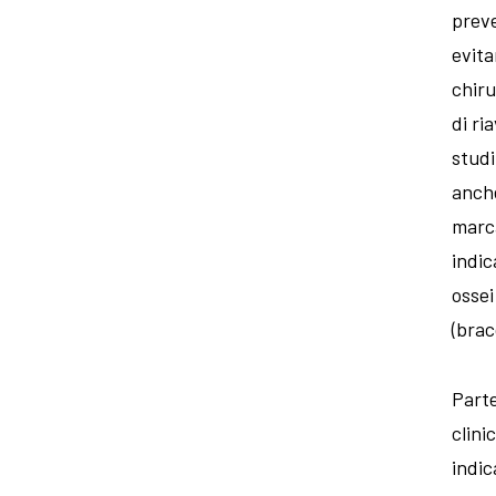
preve
evita
chiru
di ri
studi
anche
marca
indic
ossei
(brac
Parte
clini
indic