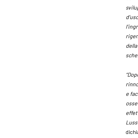
svilu
d’uso
l’ing
rige
della
schel
“Dop
rinno
e fac
ossee
effet
Luss
dichi