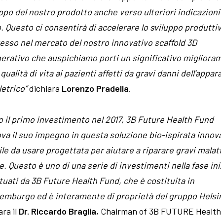
ppo del nostro prodotto anche verso ulteriori indicazioni
. Questo ci consentirà di accelerare lo sviluppo produtti
resso nel mercato del nostro innovativo scaffold 3D
nerativo che auspichiamo porti un significativo migliora
 qualità di vita ai pazienti affetti da gravi danni dell’appar
etrico”
dichiara
Lorenzo Pradella
.
o il primo investimento nel 2017, 3B Future Health Fund
va il suo impegno in questa soluzione bio-ispirata innov
ile da usare progettata per aiutare a riparare gravi malat
. Questo è uno di una serie di investimenti nella fase ini
tuati da 3B Future Health Fund, che è costituita in
emburgo ed è interamente di proprietà del gruppo Helsi
ara il
Dr. Riccardo Braglia
, Chairman of 3B FUTURE Health