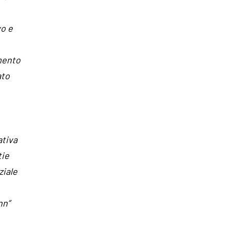
vo e
mento
ato
ativa
tie
ziale
nn”