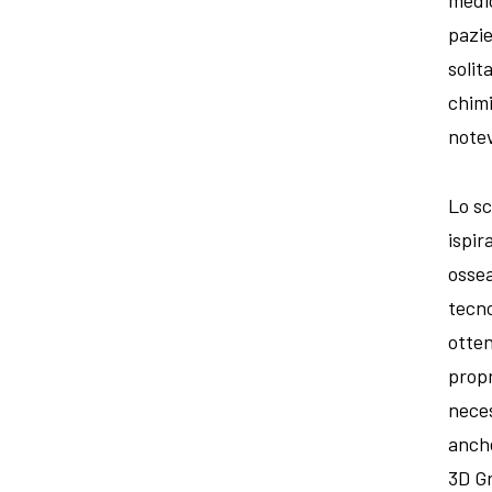
pazie
solit
chimi
notev
Lo sc
ispir
ossea
tecno
otten
propr
neces
anche
3D Gr