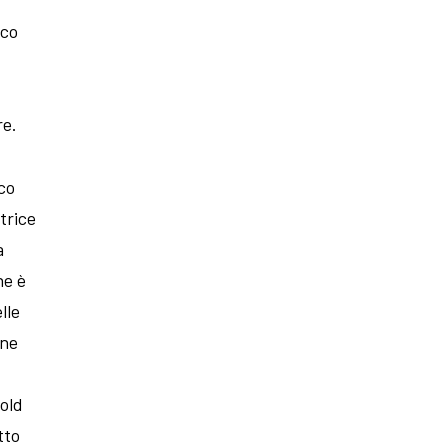
ico
re.
co
trice
a
ne è
lle
one
fold
tto