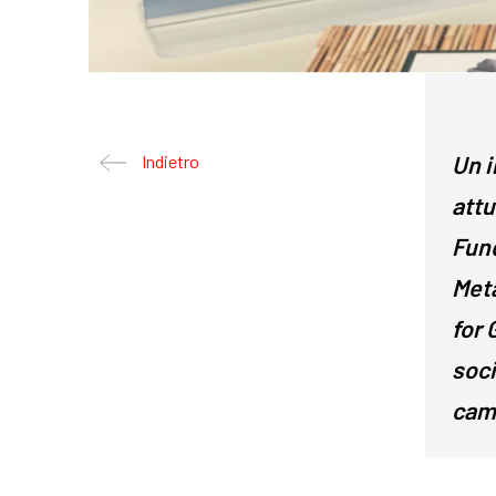
Un i
Indietro
attu
Fun
Meta
for 
soci
camp