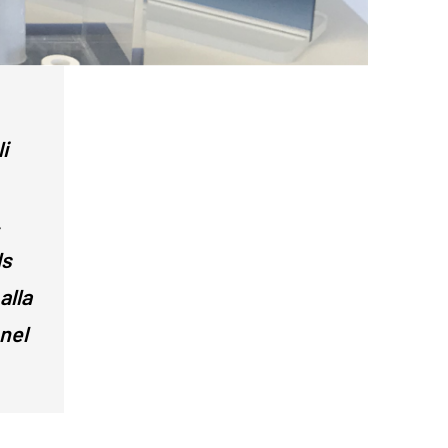
i
,
ls
alla
nel