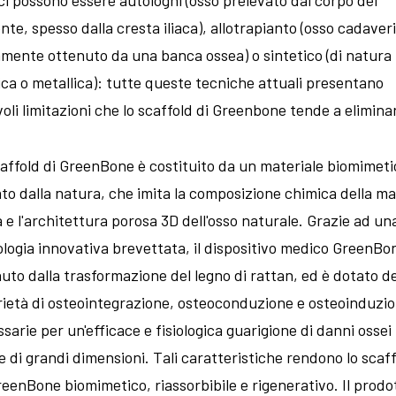
nte, spesso dalla cresta iliaca), allotrapianto (osso cadaver
amente ottenuto da una banca ossea) o sintetico (di natura
ca o metallica): tutte queste tecniche attuali presentano
oli limitazioni che lo scaffold di Greenbone tende a elimina
affold di GreenBone è costituito da un materiale biomimeti
ato dalla natura, che imita la composizione chimica della ma
 e l'architettura porosa 3D dell'osso naturale. Grazie ad un
logia innovativa brevettata, il dispositivo medico GreenBo
uto dalla trasformazione del legno di rattan, ed è dotato de
ietà di osteointegrazione, osteoconduzione e osteoinduzi
sarie per un'efficace e fisiologica guarigione di danni ossei
 di grandi dimensioni. Tali caratteristiche rendono lo scaf
eenBone biomimetico, riassorbibile e rigenerativo. Il prodo