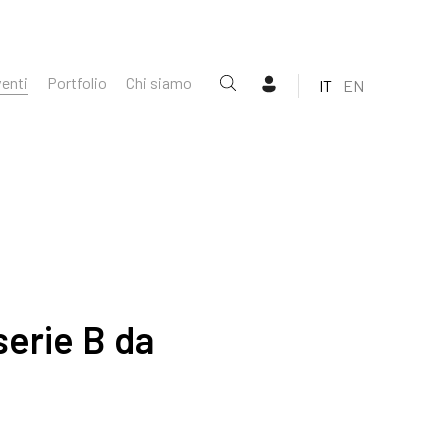
enti
Portfolio
Chi siamo
IT
EN
serie B da