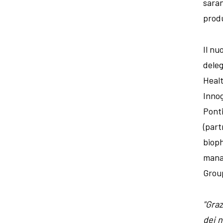
saran
produ
Il nu
deleg
Healt
Innog
Ponti
(part
bioph
mana
Group
"Graz
dei n