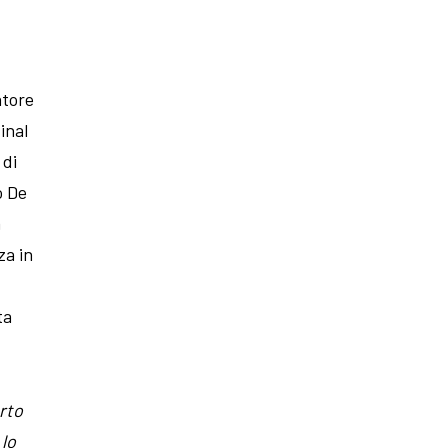
atore
inal
 di
o De
a
za in
ta
rto
 lo