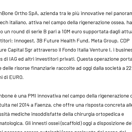
Bone Ortho SpA, azienda tra le più innovative nel panora
ch italiano, attiva nel campo della rigenerazione ossea, ha
o un round di serie B pari a 10M euro supportata dagli attua
titori: Innogest, 3B Future Health Fund, Meta Group, CDP
re Capital Sgr attraverso il Fondo Italia Venture I, i busine
s di IAG ed altri investitori privati. Questa operazione porta 
e delle risorse finanziarie raccolte ad oggi dalla società a 22
ni di EURO.
bone è una PMI innovativa nel campo della rigenerazione 
tuita nel 2014 a Faenza, che offre una risposta concreta all
sità mediche insoddisfatte della chirurgia ortopedica e
atologica. Gli innesti ossei (scaffold) oggi a disposizione de
i possono essere autologhi (osso prelevato dal corpo del