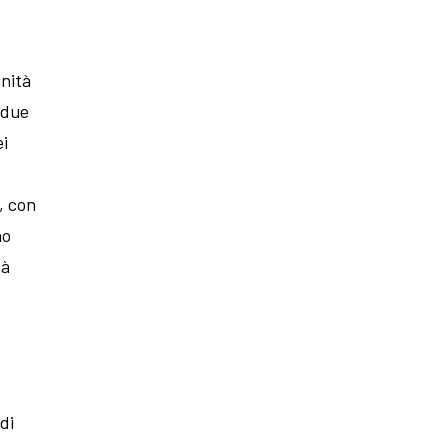
unità
 due
ei
, con
no
tà
di