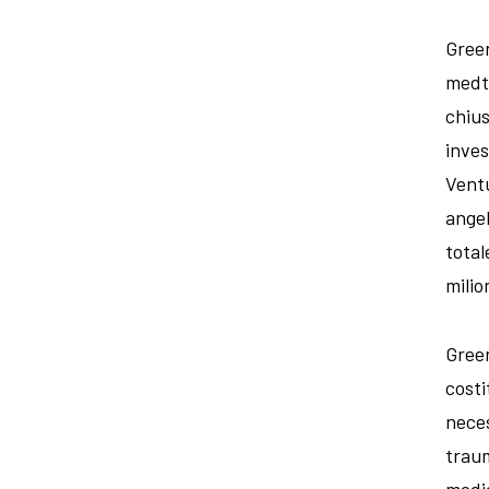
Green
medte
chius
inves
Ventu
angel
total
milio
Green
costi
neces
traum
medic