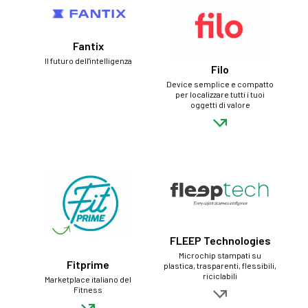
Fantix
Il futuro dell'intelligenza
Filo
Device semplice e compatto
per localizzare tutti i tuoi
oggetti di valore
FLEEP Technologies
Microchip stampati su
Fitprime
plastica, trasparenti, flessibili,
riciclabili
Marketplace italiano del
Fitness