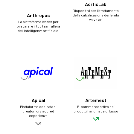
AorticLab
Dispositivi per il trattamento
Anthropos
della calcificazione dei lembi
valvolari
La piattaforma leader per
preparare il tuo team all'era
dell'intelligenza artificiale.
Apical
Artemest
Piattaforma dedicata ai
E-commerce attivo nei
creatori di viaggi ed
prodotti handmade di lusso
esperienze