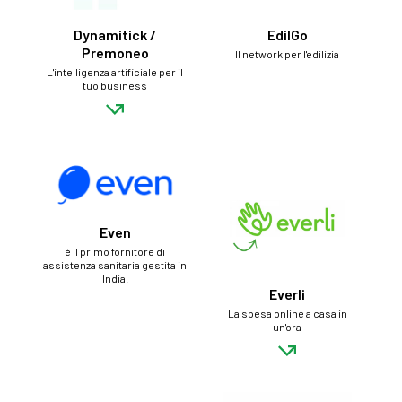
Dynamitick /
EdilGo
Premoneo
Il network per l'edilizia
L'intelligenza artificiale per il
tuo business
Even
è il primo fornitore di
assistenza sanitaria gestita in
India.
Everli
La spesa online a casa in
un'ora