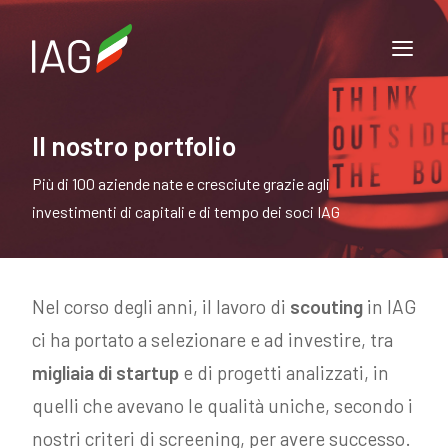
Il nostro portfolio
Più di 100 aziende nate e cresciute grazie agli
investimenti di capitali e di tempo dei soci IAG
Nel corso degli anni, il lavoro di
scouting
in IAG
ci ha portato a selezionare e ad investire, tra
migliaia di startup
e di progetti analizzati, in
quelli che avevano le qualità uniche, secondo i
nostri criteri di screening, per avere successo.