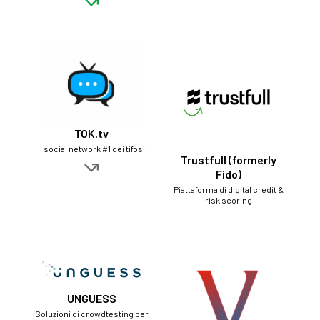
TOK.tv
Il social network #1 dei tifosi
Trustfull (formerly
Fido)
Piattaforma di digital credit &
risk scoring
UNGUESS
Soluzioni di crowdtesting per