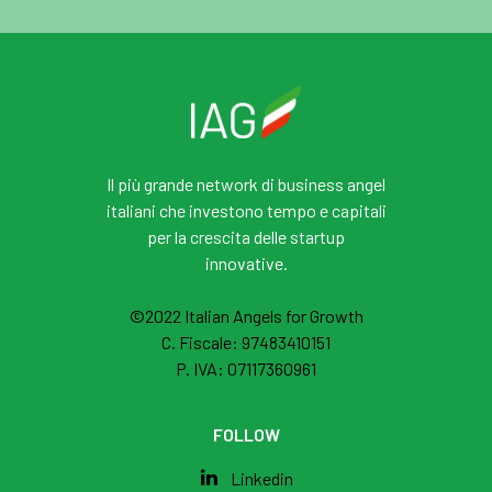
Il più grande network di business angel
italiani che investono tempo e capitali
per la crescita delle startup
innovative.
©2022 Italian Angels for Growth
C. Fiscale: 97483410151
P. IVA: 07117360961
FOLLOW
Linkedin