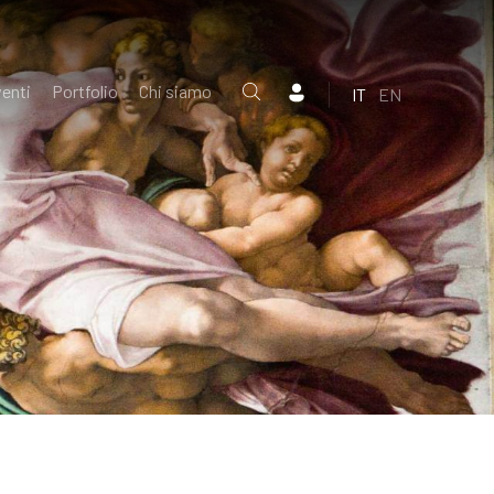
enti
Portfolio
Chi siamo
IT
EN