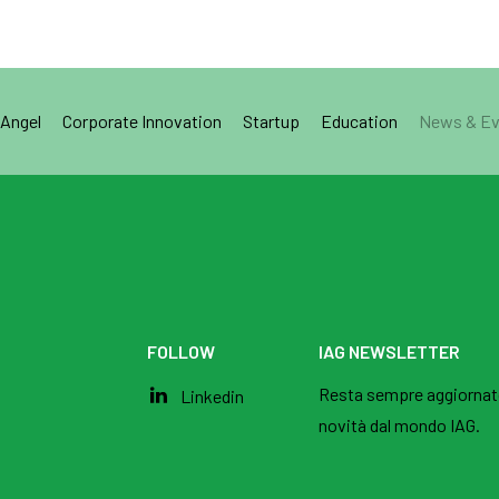
 Angel
Corporate Innovation
Startup
Education
News & Ev
FOLLOW
IAG NEWSLETTER
Resta sempre aggiornato s
Linkedin
novità dal mondo IAG.