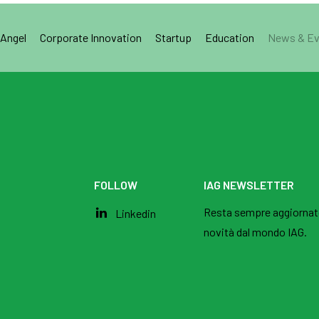
 Angel
Corporate Innovation
Startup
Education
News & Ev
FOLLOW
IAG NEWSLETTER
Resta sempre aggiornato s
Linkedin
novità dal mondo IAG.