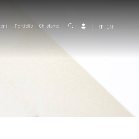
enti
Portfolio
Chi siamo
IT
EN