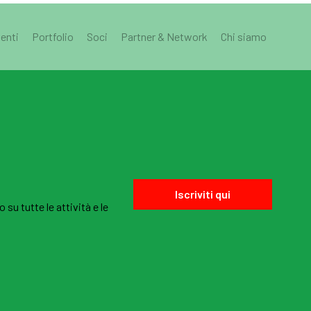
enti
Portfolio
Soci
Partner & Network
Chi siamo
Iscriviti qui
u tutte le attività e le