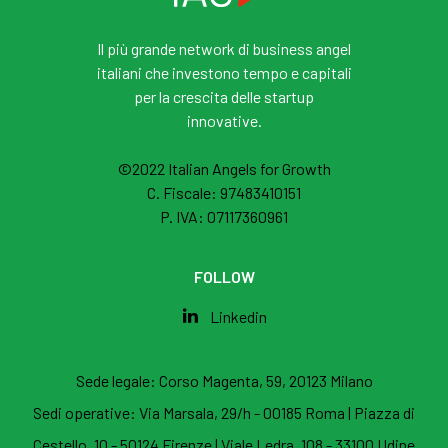
Il più grande network di business angel
italiani che investono tempo e capitali
per la crescita delle startup
innovative.
©2022 Italian Angels for Growth
C. Fiscale: 97483410151
P. IVA: 07117360961
FOLLOW
Linkedin
Sede legale:
Corso Magenta, 59, 20123 Milano
Sedi operative:
Via Marsala, 29/h - 00185 Roma
|
Piazza di
Cestello, 10 - 50124 Firenze
|
Viale Ledra, 108 - 33100 Udine